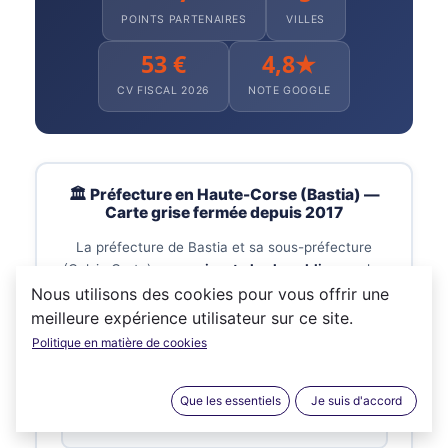
POINTS PARTENAIRES
VILLES
53 €
4,8★
CV FISCAL 2026
NOTE GOOGLE
🏛️ Préfecture en Haute-Corse (Bastia) —
Carte grise fermée depuis 2017
La préfecture de Bastia et sa sous-préfecture
(Calvi · Corte)
ne reçoivent plus le public
pour les
demandes de carte grise depuis la mise en place
Nous utilisons des cookies pour vous offrir une
du Plan Préfectures Nouvelle Génération (PPNG)
meilleure expérience utilisateur sur ce site.
le 6 novembre 2017.
Politique en matière de cookies
PRÉFECTURE
Que les essentiels
Je suis d'accord
Bastia
Rue du Général Carbuccia — 20401