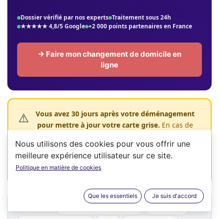
Nos autres prestations carte grise
Dossier vérifié par nos experts
Traitement sous 24h
Format SIV AB-123-CD — 1er au 3ème
★★★★★ 4,8/5 Google
+2 000 points partenaires en France
Format SIV AB-123-CD — 4ème change
Ancien format 123-AB-01
→ Faire mon changement de domicile en
ligne
Vous avez 30 jours après votre déménagement
⚠️
pour mettre à jour votre carte grise.
En cas de
contrôle sans adresse à jour, vous risquez une
Nous utilisons des cookies pour vous offrir une
amende de 135 € à 750 €. Cette obligation
meilleure expérience utilisateur sur ce site.
s'applique à tous vos véhicules : voitures, motos,
Politique en matière de cookies
utilitaires, remorques…
Que les essentiels
Je suis d'accord
Quand est-ce obligatoire ?
Documents
SOMMAIRE :