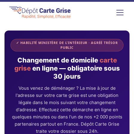
Changement de domicile carte g
✓ HABILITÉ MINISTÈRE DE L'INTÉRIEUR · AGRÉÉ TRÉSOR
Quand le changement de domicile est
PUBLIC
Documents à fournir pour un chang
Changement de domicile
carte
Impact sur votre carte grise et vos
grise
en ligne — obligatoire sous
30 jours
coût changement de domicile?
Vous venez de déménager ? La mise à jour de
Cas particuliers
l'adresse sur votre carte grise est une obligation
Sanctions en cas d'absence de mise
légale dans le mois suivant votre changement
d'adresse. Effectuez cette démarche en ligne en
Délais de traitement et réception
quelques minutes ou dans l'un de nos +2 000 points
FAQ — Changement de domicile car
partenaires partout en France. Dépôt Carte Grise
traite votre dossier sous 24h.