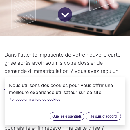
Dans l'attente impatiente de votre nouvelle carte
grise après avoir soumis votre dossier de
demande d'immatriculation ? Vous avez reçu un
accusé d'enregistrement ou un
Certificat
Nous utilisons des cookies pour vous offrir une
Provisoire d'Immatriculation
(CPI), mais le précieux
meilleure expérience utilisateur sur ce site.
sésame n'a toujours pas atterri dans votre boîte
Politique en matière de cookies
aux lettres ? Cette situation peut susciter des
interrogations et de l'anxiété : où en est
Que les essentiels
Je suis d'accord
exactement le traitement de ma demande ? Quand
pourrais-je enfin recevoir ma carte grise ?