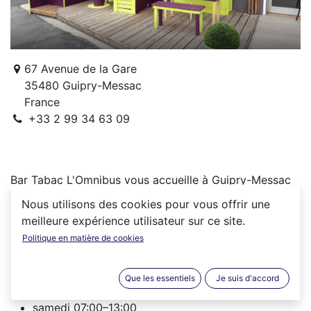
67 Avenue de la Gare
35480 Guipry-Messac
France
+33 2 99 34 63 09
Bar Tabac L'Omnibus vous accueille à Guipry-Messac
(35480) du lundi au samedi :
Nous utilisons des cookies pour vous offrir une
meilleure expérience utilisateur sur ce site.
lundi
07:00–20:00
Politique en matière de cookies
mardi
07:00–20:00
mercredi
07:00–20:00
jeudi
07:00–20:00
Que les essentiels
Je suis d'accord
vendredi
07:00–20:00
samedi
07:00–13:00