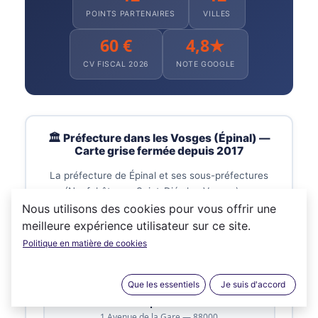
POINTS PARTENAIRES
VILLES
60 €
4,8★
CV FISCAL 2026
NOTE GOOGLE
🏛️ Préfecture dans les Vosges (Épinal) —
Carte grise fermée depuis 2017
La préfecture de Épinal et ses sous-préfectures
(Neufchâteau · Saint-Dié-des-Vosges)
ne
reçoivent plus le public
pour les demandes de
Nous utilisons des cookies pour vous offrir une
carte grise depuis la mise en place du Plan
meilleure expérience utilisateur sur ce site.
Préfectures Nouvelle Génération (PPNG) le 6
Politique en matière de cookies
novembre 2017.
Que les essentiels
Je suis d'accord
PRÉFECTURE
Épinal
1 Avenue de la Gare — 88000