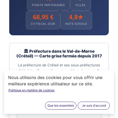
POINTS PARTENAIRES
VILLES
68,95 €
4,8★
CV FISCAL 2026
NOTE GOOGLE
🏛️ Préfecture dans le Val-de-Marne
(Créteil) — Carte grise fermée depuis 2017
La préfecture de Créteil et ses sous-préfectures
(L'Haÿ-les-Roses · Nogent-sur-Marne)
ne reçoit
plus le public
pour les demandes de carte grise
Nous utilisons des cookies pour vous offrir une
depuis la mise en place du Plan Préfectures
meilleure expérience utilisateur sur ce site.
Nouvelle Génération (PPNG) le 6 novembre 2017.
Politique en matière de cookies
PRÉFECTURE
Que les essentiels
Je suis d'accord
Créteil
21-29 Avenue du Général de Gaulle — 94000