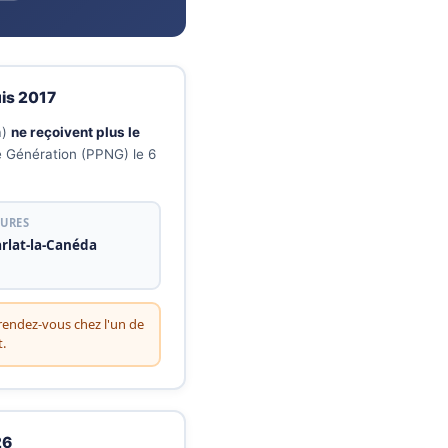
uis 2017
a)
ne reçoivent plus le
e Génération (PPNG) le 6
TURES
arlat-la-Canéda
rendez-vous chez l'un de
.
26