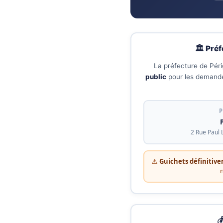
🏛️ Pré
La préfecture de Pér
public
pour les demandes
P
2 Rue Paul 
⚠️
Guichets définitiv
