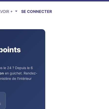
VOIR +
SE CONNECTER
points
s le 24 ? Depuis le 6
ion
en guichet. Rendez-
stère de l'Intérieur
E