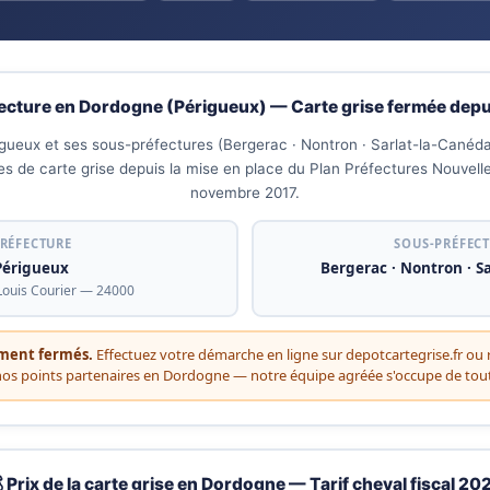
fecture en Dordogne (Périgueux) — Carte grise fermée dep
igueux et ses sous-préfectures (Bergerac · Nontron · Sarlat-la-Canéd
 de carte grise depuis la mise en place du Plan Préfectures Nouvell
novembre 2017.
RÉFECTURE
SOUS-PRÉFEC
Périgueux
Bergerac · Nontron · S
Louis Courier — 24000
ement fermés.
Effectuez votre démarche en ligne sur depotcartegrise.fr ou 
nos points partenaires en Dordogne — notre équipe agréée s'occupe de tout
 Prix de la carte grise en Dordogne — Tarif cheval fiscal 20