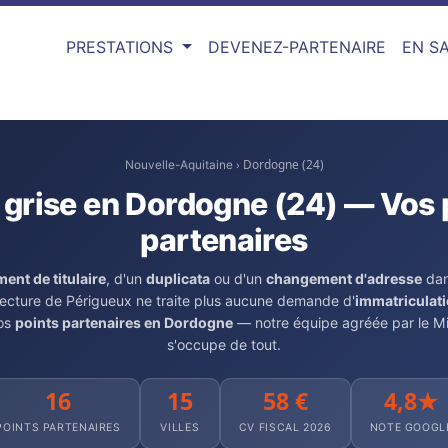
PRESTATIONS
DEVENEZ-PARTENAIRE
EN SA
› Dordogne (24)
Nouvelle-Aquitaine
 grise en Dordogne (24) — Vos 
partenaires
ent de titulaire
, d'un
duplicata
ou d'un
changement d'adresse
dan
ecture de Périgueux ne traite plus aucune demande d'
immatriculat
nos
points partenaires en Dordogne
— notre équipe agréée par le Mini
s'occupe de tout.
16
15
58 €
4,8★
POINTS PARTENAIRES
VILLES
CV FISCAL 2026
NOTE GOOGL