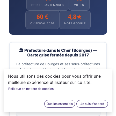
POINTS PARTENAIRES
VILLES
60 €
4,8★
CV FISCAL 2026
NOTE GOOGLE
🏛️ Préfecture dans le Cher (Bourges) —
Carte grise fermée depuis 2017
La préfecture de Bourges et ses sous-préfectures
(Saint-Amand-Montrond · Vierzon)
ne reçoivent
plus le public
pour les demandes de carte grise
Nous utilisons des cookies pour vous offrir une
depuis la mise en place du Plan Préfectures
meilleure expérience utilisateur sur ce site.
Nouvelle Génération (PPNG) le 6 novembre 2017.
Politique en matière de cookies
PRÉFECTURE
Que les essentiels
Je suis d'accord
Bourges
Place du Général de Gaulle — 18000