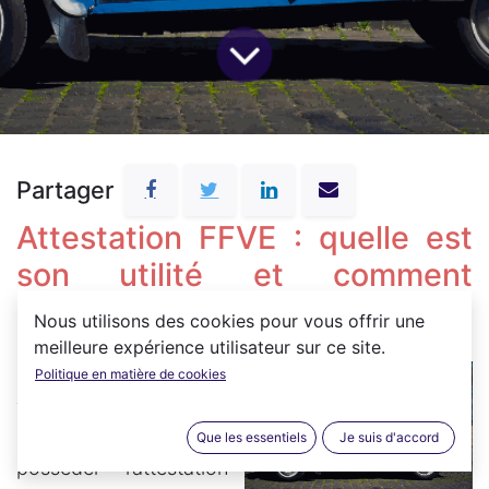
Partager
Attestation FFVE : quelle est
son utilité et comment
l'obtenir ?
Nous utilisons des cookies pour vous offrir une
meilleure expérience utilisateur sur ce site.
Pour passer votre
Politique en matière de cookies
voiture en véhicule de
collection, vous devez
Que les essentiels
Je suis d'accord
posséder l’attestation