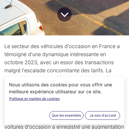
Le secteur des véhicules d'occasion en France a
témoigné d'une dynamique intéressante en
octobre 2023, avec un essor des transactions
malgré l'escalade concomitante des tarifs. La
Renault Clio a continué à dominer le marché en
Nous utilisons des cookies pour vous offrir une
tant que modèle le plus vendu, illustrant bien la
meilleure expérience utilisateur sur ce site.
demande constante pour des voitures éprouvées
Politique en matière de cookies
et fiables.
Que les essentiels
Je suis d'accord
Selon des données récentes, le marché des
voitures d'occasion a enregistré une augmentation